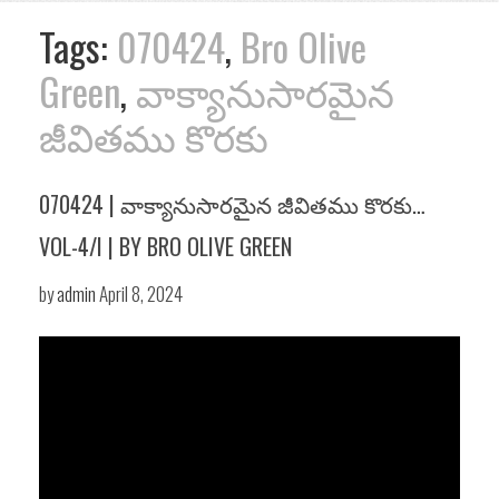
Tags:
070424
,
Bro Olive
Green
,
వాక్యానుసారమైన
జీవితము కొరకు
070424 | వాక్యానుసారమైన జీవితము కొరకు…
VOL-4/I | BY BRO OLIVE GREEN
by
admin
April 8, 2024