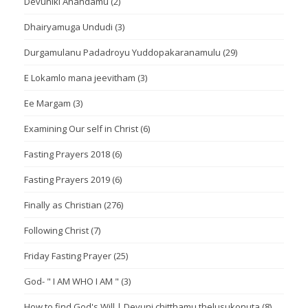
Devuniki Anandamu
(2)
Dhairyamuga Undudi
(3)
Durgamulanu Padadroyu Yuddopakaranamulu
(29)
E Lokamlo mana jeevitham
(3)
Ee Margam
(3)
Examining Our self in Christ
(6)
Fasting Prayers 2018
(6)
Fasting Prayers 2019
(6)
Finally as Christian
(276)
Following Christ
(7)
Friday Fasting Prayer
(25)
God- " I AM WHO I AM "
(3)
How to find God's Will | Devuni chitthamu thelusukonuta
(8)