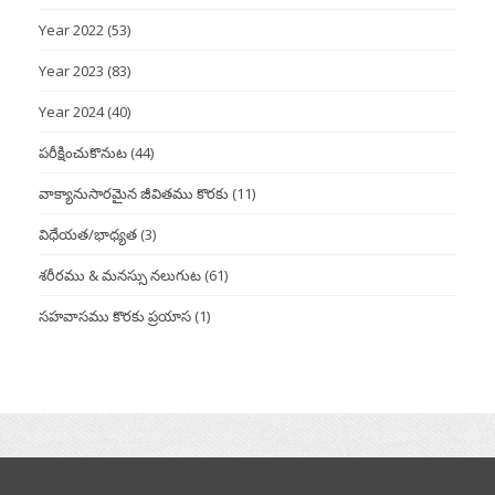
Year 2022
(53)
Year 2023
(83)
Year 2024
(40)
పరీక్షించుకొనుట
(44)
వాక్యానుసారమైన జీవితము కొరకు
(11)
విధేయత/భాధ్యత
(3)
శరీరము & మనస్సు నలుగుట
(61)
సహవాసము కొరకు ప్రయాస
(1)