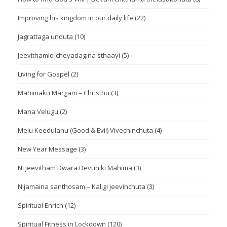
Improving his kingdom in our daily life
(22)
Jagrattaga unduta
(10)
Jeevithamlo-cheyadagina sthaayi
(5)
Living for Gospel
(2)
Mahimaku Margam – Christhu
(3)
Mana Velugu
(2)
Melu Keedulanu (Good & Evil) Vivechinchuta
(4)
New Year Message
(3)
Ni jeevitham Dwara Devuniki Mahima
(3)
Nijamaina santhosam – Kaligi jeevinchuta
(3)
Spiritual Enrich
(12)
Spiritual Fitness in Lockdown
(120)