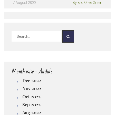
పొందుట.”(Vol.4 / H) | by Bro Olive Green
Play /
7 August 2022
By Bro Olive Green
pause
Month wise - Audio's
Dec 2022
Nov 2022
Oct 2022
Sep 2022
Aug 2022