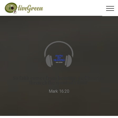
So faith comes from hearing, and hearing
through the word of Christ.
Mark 16:20