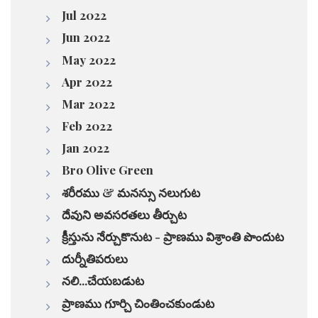
Jul 2022
Jun 2022
May 2022
Apr 2022
Mar 2022
Feb 2022
Jan 2022
Bro Olive Green
శరీరము & మనస్సు నలుగుట
దేవుని అవసరతలు తీర్చుట
క్రీస్తును నేర్చుకొనుట - ప్రాణము విశ్రాంతి పొందుట
దుర్నీతిపరులు
నలి...చేయబడుట
ప్రాణము గూర్చి చింతించకుండుట